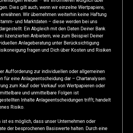
fehlungen wieder – wir informieren lediglich über
en. Dies gilt auch, wenn wir einzelne Wertpapiere,
 erwähnen. Wir übernehmen weiterhin keine Haftung
-, Stamm- und Marktdaten – diese werden bei uns
t dargestellt. Ein Abgleich mit den Daten Deiner Bank
i lizenzierten Anbietern, wie zum Beispiel Deiner
viduellen Anlageberatung unter Berücksichtigung
Risikoneigung fragen und Dich über Kosten und Risiken
der Aufforderung zur individuellen oder allgemeinen
n für eine Anlageentscheidung dar – Chartanalysen
derung zum Kauf oder Verkauf von Wertpapieren oder
 mittelbare und unmittelbare Folgen ist
stellten Inhalte Anlageentscheidungen trifft, handelt
enes Risiko.
n ist es möglich, dass unser Unternehmen oder
vate der besprochenen Basiswerte halten. Durch eine