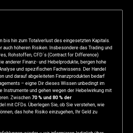
en bis hin zum Totalverlust des eingesetzten Kapitals.
er auch höheren Risiken. Insbesondere das Trading und
res, Rohstoffen, CFD´s (Contract for Difference)
e anderer Finanz- und Hebelprodukte, bergen hohe
 Analyse und spezifischen Fachwissens. Der Handel
ten und darauf abgeleiteten Finanzprodukten bedarf
agements – eigne Dir dieses Wissen unbedingt im
exe Instrumente und gehen wegen der Hebelwirkung mit
lieren. Zwischen
70 % und 80 % der
el mit CFDs. Überlegen Sie, ob Sie verstehen, wie
können, das hohe Risiko einzugehen, Ihr Geld zu