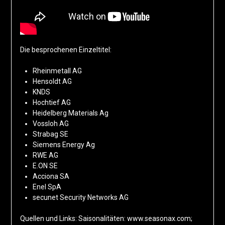
Die besprochenen Einzeltitel:
Rheinmetall AG
Hensoldt AG
KNDS
Hochtief AG
Heidelberg Materials Ag
Vossloh AG
Strabag SE
Siemens Energy Ag
RWE AG
E.ON SE
Acciona SA
Enel SpA
secunet Security Networks AG
Quellen und Links: Saisonalitäten: www.seasonax.com;