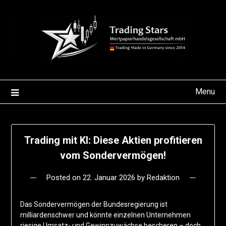
Skip
to
content
Menu
Trading mit KI: Diese Aktien profitieren
vom Sondervermögen!
Posted on
22. Januar 2026
by
Redaktion
Das Sondervermögen der Bundesregierung ist
milliardenschwer und könnte einzelnen Unternehmen
riesige Umsatz- und Gewinnzuwächse bescheren – doch